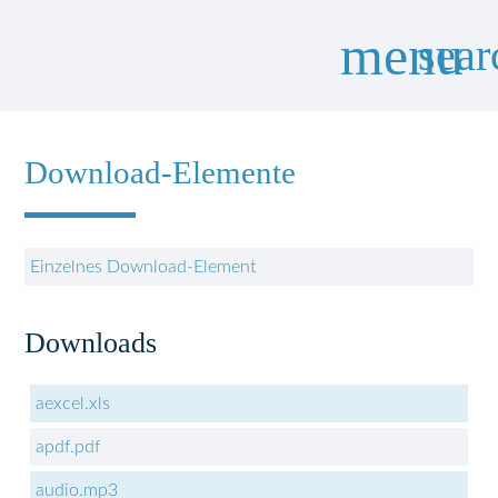
menu
sear
Download-Elemente
Suchbegriffe
SUCHEN
Einzelnes Download-Element
Downloads
aexcel.xls
apdf.pdf
audio.mp3