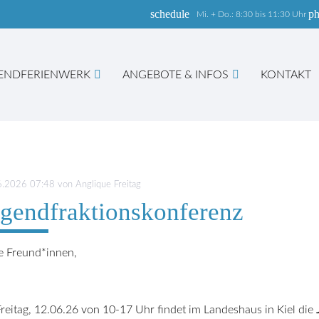
schedule
p
Mi. + Do.: 8:30 bis 11:30 Uhr
ENDFERIENWERK
ANGEBOTE & INFOS
KONTAKT
hbegriffe
SUCH
6.2026 07:48
von Anglique Freitag
gendfraktionskonferenz
e Freund*innen,
reitag, 12.06.26 von 10-17 Uhr findet im Landeshaus in Kiel die