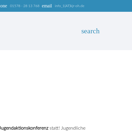
hone
email
01578 - 28 13 768
info_1(AT)kjr-oh.de
search
EN
Jugendaktionskonferenz
statt! Jugendliche