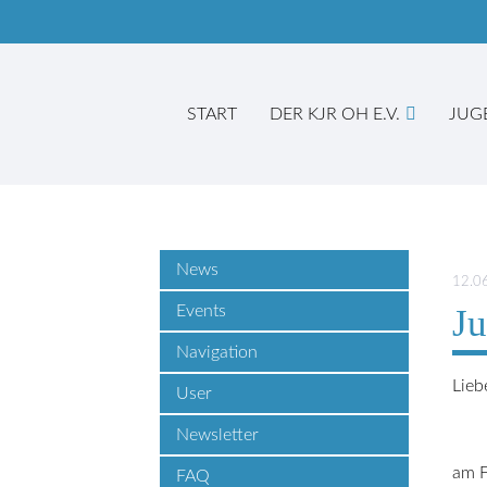
START
DER KJR OH E.V.
JUG
Suc
News
12.0
Events
Ju
Navigation
Lieb
User
Newsletter
am F
FAQ