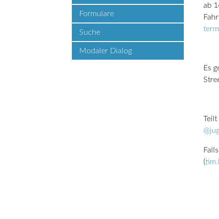
ab 1
Formulare
Fahr
term
Suche
Modaler Dialog
Es g
Stre
Teil
@jug
Fall
(
tim.